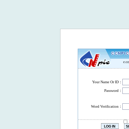
e.c
Your Name Or ID：
Password：
Word Verification：