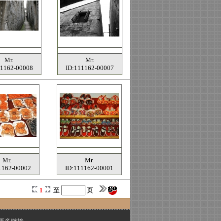
Mr.
Mr.
11162-00008
ID:111162-00007
Mr.
Mr.
1162-00002
ID:111162-00001
1
至
页