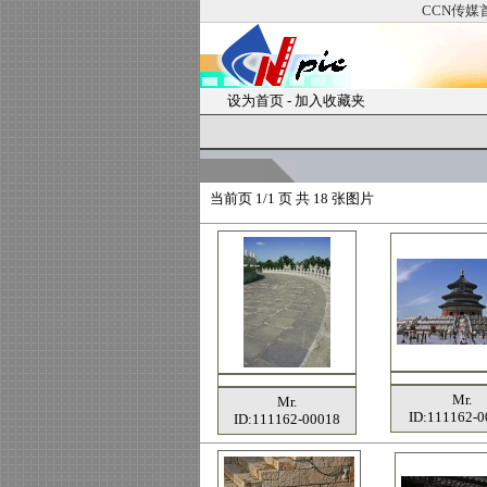
CCN传媒
设为首页
-
加入收藏夹
当前页
1/1 页 共
18
张图片
Mr.
Mr.
ID:111162-0
ID:111162-00018