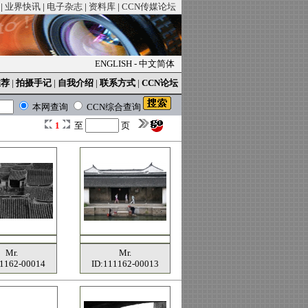
|
业界快讯
|
电子杂志
|
资料库
|
CCN传媒论坛
ENGLISH
-
中文简体
推荐
|
拍摄手记
|
自我介绍
|
联系方式
|
CCN论坛
本网查询
CCN综合查询
1
至
页
Mr.
Mr.
11162-00014
ID:111162-00013