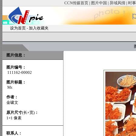
CCN传媒首页
|
图片中国
|
异域风情
|
时事
设为首页
-
加入收藏夹
图
图片信息：
图片编号：
111162-00002
图片标题：
Mr.
作者：
金啸文
原片尺寸
(长×宽)
：
1×1 像素
联系人：