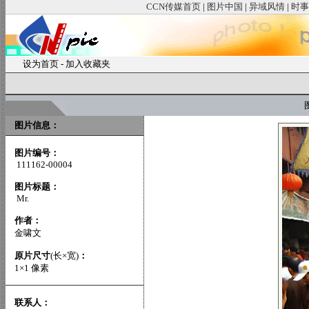
CCN传媒首页
|
图片中国
|
异域风情
|
时事
设为首页
-
加入收藏夹
图
图片信息：
图片编号：
111162-00004
图片标题：
Mr.
作者：
金啸文
原片尺寸
(长×宽)
：
1×1 像素
联系人：