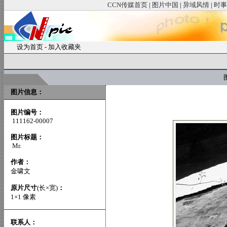
CCN传媒首页
|
图片中国
|
异域风情
|
时事
设为首页
-
加入收藏夹
图
图片信息：
图片编号：
111162-00007
图片标题：
Mr.
作者：
金啸文
原片尺寸
(长×宽)
：
1×1 像素
联系人：