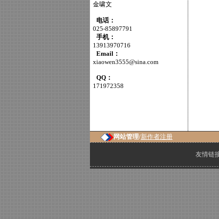
金啸文
电话：
025-85897791
手机：
13913970716
Email：
xiaowen3555@sina.com
QQ：
171972358
网站管理/
新作者注册
友情链