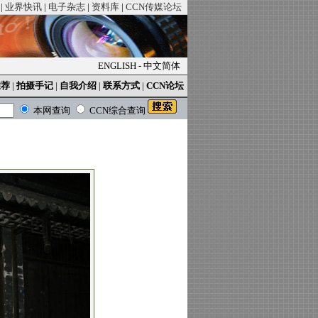
|
业界快讯
|
电子杂志
|
资料库
|
CCN传媒论坛
ENGLISH
-
中文简体
推荐
|
拍摄手记
|
自我介绍
|
联系方式
|
CCN论坛
本网查询
CCN综合查询