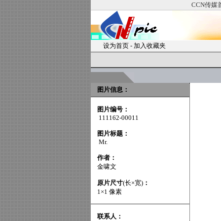
CCN传媒
设为首页
-
加入收藏夹
图片信息：
图片编号：
111162-00011
图片标题：
Mr.
作者：
金啸文
原片尺寸
(长×宽)
：
1×1 像素
联系人：