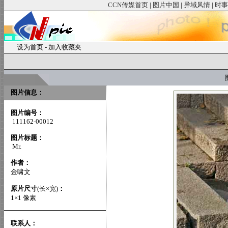
CCN传媒首页
|
图片中国
|
异域风情
|
时事
设为首页
-
加入收藏夹
图
图片信息：
图片编号：
111162-00012
图片标题：
Mr.
作者：
金啸文
原片尺寸
(长×宽)
：
1×1 像素
联系人：